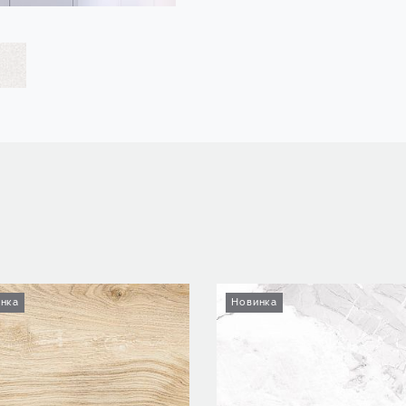
нка
Новинка