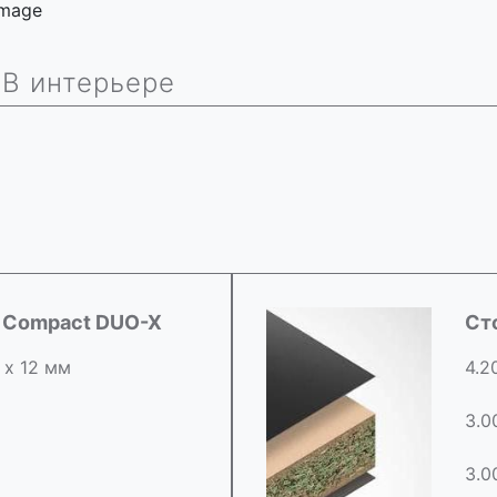
 image
В интерьере
d Compact DUO-X
Ст
 х 12 мм
4.2
3.0
3.0