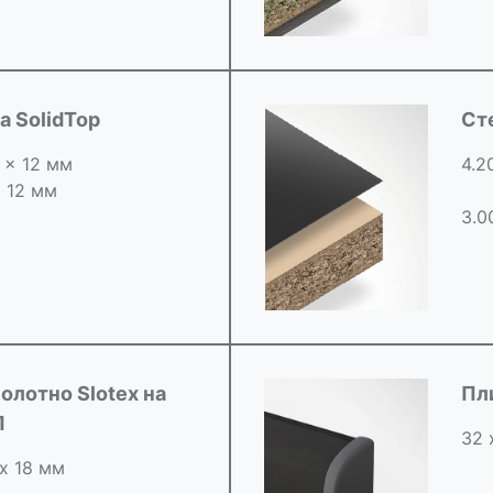
 SolidTop
Ст
0 x 12 мм
4.2
х 12 мм
3.0
олотно Slotex на
Пл
П
32 
 х 18 мм