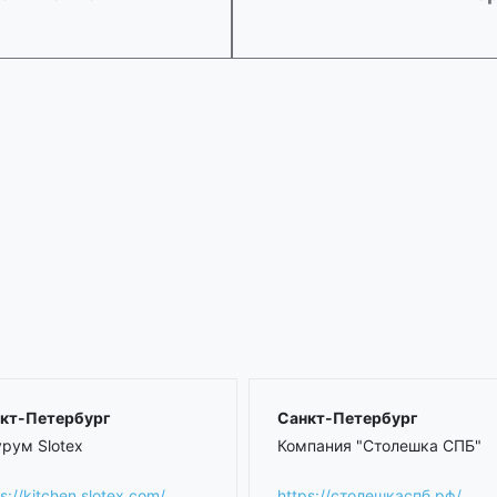
кт-Петербург
Санкт-Петербург
рум Slotex
Компания "Столешка СПБ"
s://kitchen.slotex.com/
https://столешкаспб.рф/