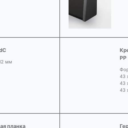
idC
Кр
РР
 12 мм
Фор
43 
43 
43 
ая планка
Ге