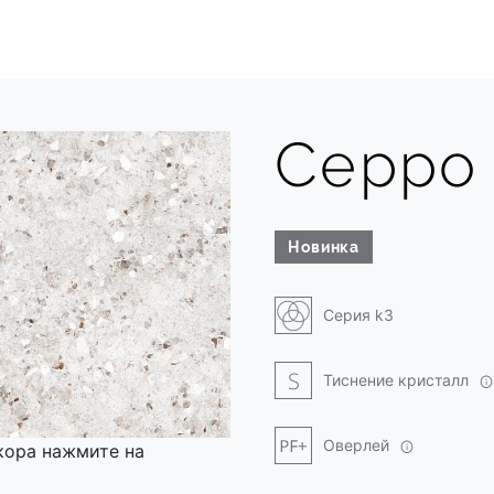
Ceppo
Новинка
Серия k3
Тиснение кристалл
Оверлей
кора нажмите на