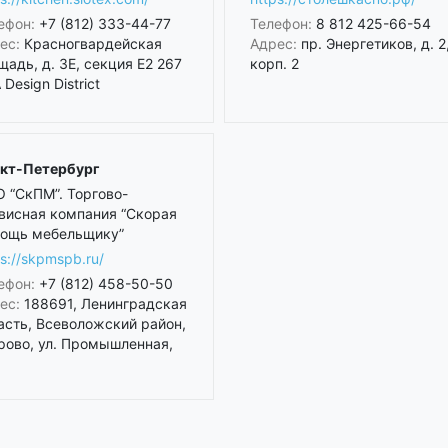
ефон:
+7 (812) 333-44-77
Телефон:
8 812 425-66-54
ес:
Красногвардейская
Адрес:
пр. Энергетиков, д. 2
щадь, д. 3Е, секция Е2 267
корп. 2
Design District
кт-Петербург
 “СкПМ”. Торгово-
висная компания “Скорая
ощь мебельщику”
ps://skpmspb.ru/
ефон:
+7 (812) 458-50-50
ес:
188691, Ленинградская
асть, Всеволожский район,
рово, ул. Промышленная,