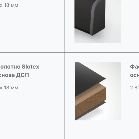
 х 18 мм
олотно Slotex
Фа
снове ДСП
ос
 х 18 мм
2.8