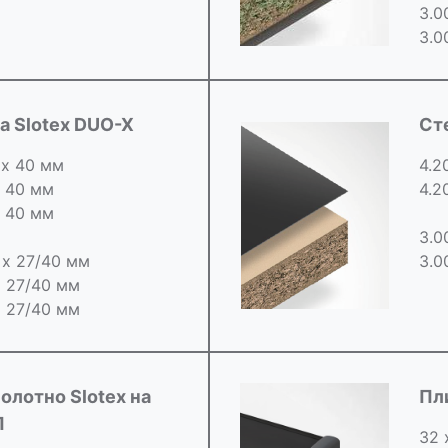
3.0
3.0
 Slotex DUO-X
Ст
 х 40 мм
4.2
х 40 мм
4.2
х 40 мм
3.0
0 х 27/40 мм
3.0
х 27/40 мм
х 27/40 мм
олотно Slotex на
Пл
П
32 