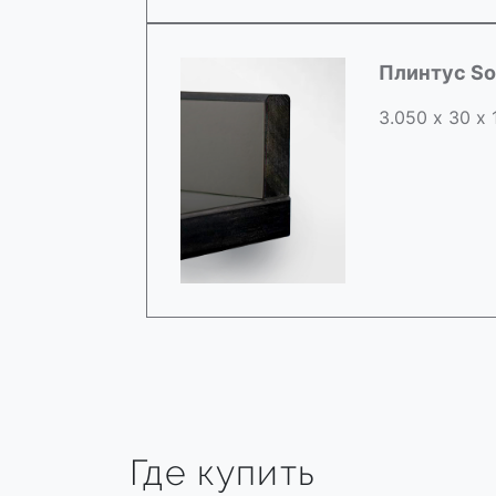
Плинтус So
3.050 х 30 х
Где купить