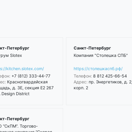
кт-Петербург
Санкт-Петербург
рум Slotex
Компания "Столешка СПБ"
s://kitchen.slotex.com/
https://столешкаспб.рф/
ефон:
+7 (812) 333-44-77
Телефон:
8 812 425-66-54
ес:
Красногвардейская
Адрес:
пр. Энергетиков, д. 2
щадь, д. 3Е, секция Е2 267
корп. 2
Design District
кт-Петербург
 “СкПМ”. Торгово-
висная компания “Скорая