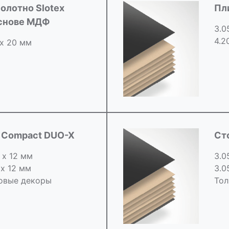
олотно Slotex
Пл
основе МДФ
3.0
4.2
 х 20 мм
d Compact DUO-X
Ст
 х 12 мм
3.0
 х 12 мм
3.0
овые декоры
Тол