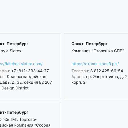
кт-Петербург
Санкт-Петербург
рум Slotex
Компания "Столешка СПБ"
s://kitchen.slotex.com/
https://столешкаспб.рф/
ефон:
+7 (812) 333-44-77
Телефон:
8 812 425-66-54
ес:
Красногвардейская
Адрес:
пр. Энергетиков, д. 2
щадь, д. 3Е, секция Е2 267
корп. 2
Design District
кт-Петербург
 “СкПМ”. Торгово-
висная компания “Скорая