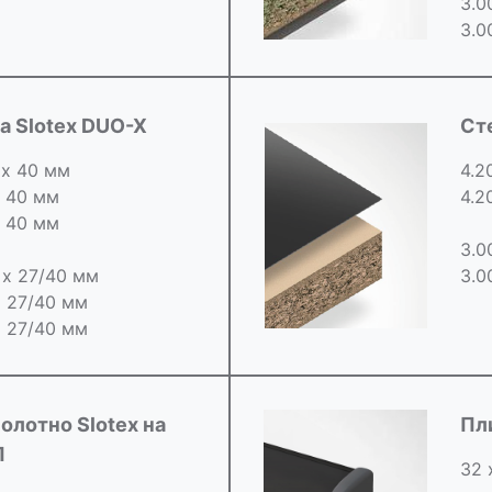
3.0
3.0
 Slotex DUO-X
Ст
 х 40 мм
4.2
х 40 мм
4.2
х 40 мм
3.0
0 х 27/40 мм
3.0
х 27/40 мм
х 27/40 мм
олотно Slotex на
Пл
П
32 