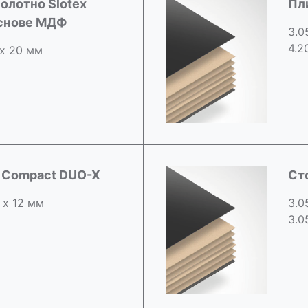
олотно Slotex
Пл
основе МДФ
3.0
4.2
 х 20 мм
d Compact DUO-X
Ст
 х 12 мм
3.0
3.0