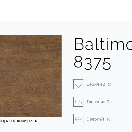
Baltim
8375
Серия e2
Тиснение Cn
Оверлей
кора нажмите на