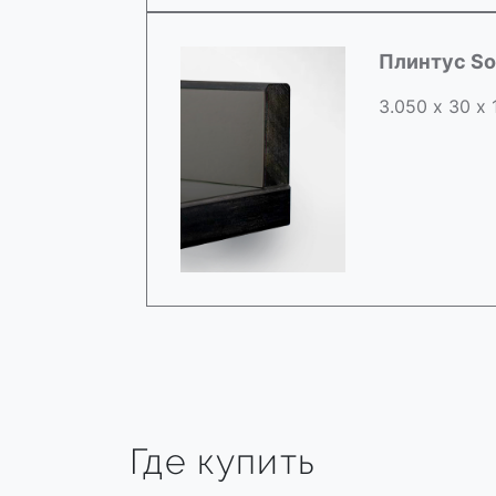
Плинтус So
3.050 х 30 х
Где купить