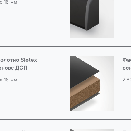
 х 18 мм
олотно Slotex
Фа
снове ДСП
ос
 х 18 мм
2.8