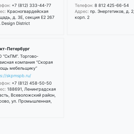
ефон:
+7 (812) 333-44-77
Телефон:
8 812 425-66-54
ес:
Красногвардейская
Адрес:
пр. Энергетиков, д. 2
щадь, д. 3Е, секция Е2 267
корп. 2
Design District
кт-Петербург
 “СкПМ”. Торгово-
висная компания “Скорая
ощь мебельщику”
ps://skpmspb.ru/
ефон:
+7 (812) 458-50-50
ес:
188691, Ленинградская
асть, Всеволожский район,
рово, ул. Промышленная,