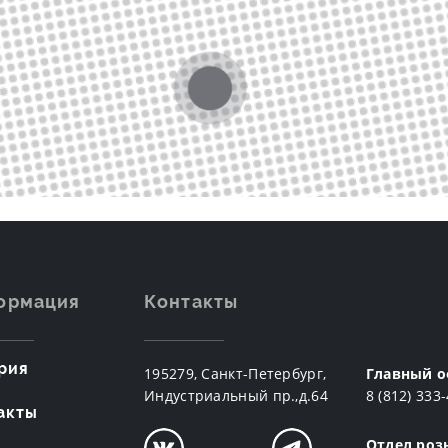
ормация
Контакты
рия
195279, Санкт-Петербург,
Главный о
Индустриальный пр.,д.64
8 (812) 333
акты
Отдел роз