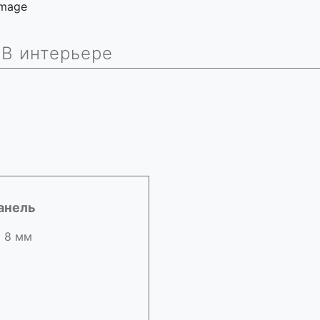
 image
В интерьере
анель
х 8 мм