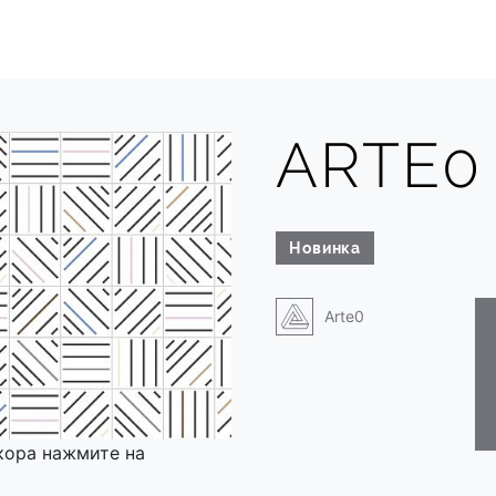
ARTE0
Новинка
Arte0
кора нажмите на