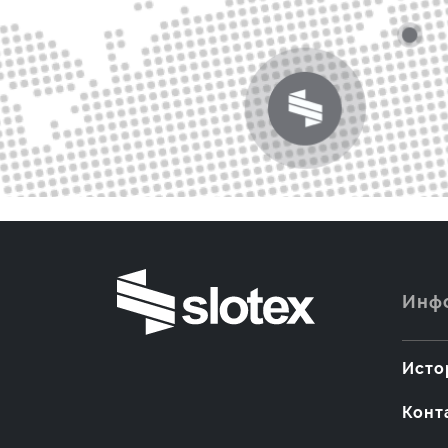
Инф
Исто
Конт