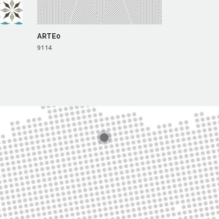
ARTE0
ARTE0
9114
9112