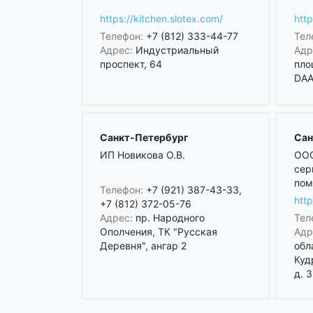
https://kitchen.slotex.com/
http
Телефон:
+7 (812) 333-44-77
Тел
Адрес:
Индустриальный
Адр
проспект, 64
пло
DAA 
Санкт-Петербург
Сан
ИП Новикова О.В.
ООО
сер
пом
Телефон:
+7 (921) 387-43-33,
htt
+7 (812) 372-05-76
Адрес:
пр. Народного
Тел
Ополчения, ТК "Русская
Адр
Деревня", ангар 2
обл
Куд
д. 3