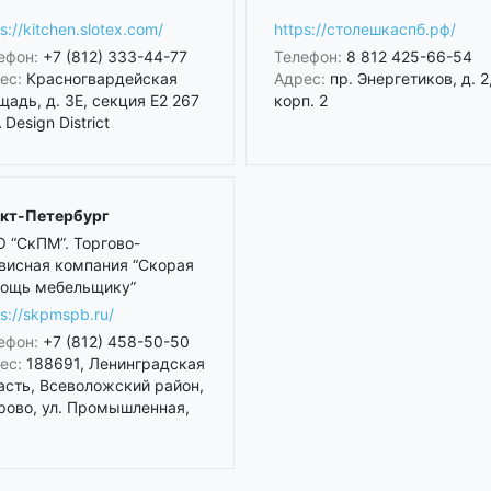
s://kitchen.slotex.com/
https://столешкаспб.рф/
ефон:
+7 (812) 333-44-77
Телефон:
8 812 425-66-54
ес:
Красногвардейская
Адрес:
пр. Энергетиков, д. 2
щадь, д. 3Е, секция Е2 267
корп. 2
Design District
кт-Петербург
 “СкПМ”. Торгово-
висная компания “Скорая
ощь мебельщику”
ps://skpmspb.ru/
ефон:
+7 (812) 458-50-50
ес:
188691, Ленинградская
асть, Всеволожский район,
рово, ул. Промышленная,