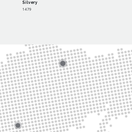
Silvery
Grey beige
1479
1046