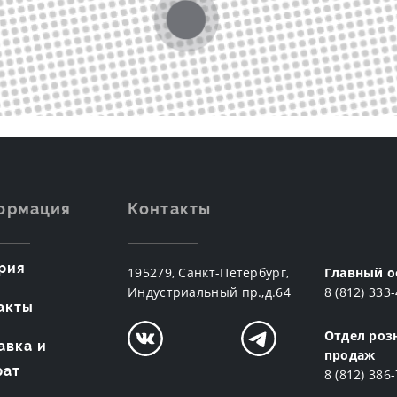
ормация
Контакты
рия
195279, Санкт-Петербург,
Главный о
Индустриальный пр.,д.64
8 (812) 333
акты
Отдел роз
авка и
продаж
рат
8 (812) 386