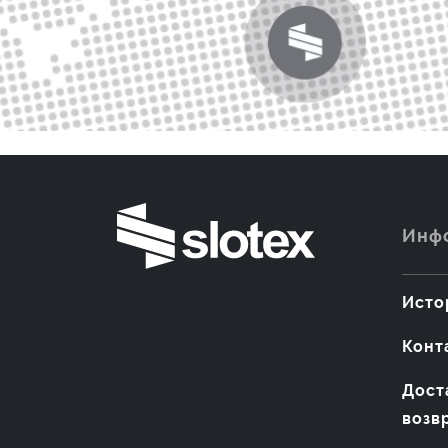
Инф
Исто
Конт
Дост
возв