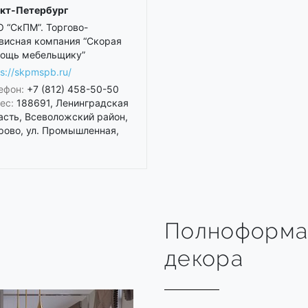
кт-Петербург
 “СкПМ”. Торгово-
висная компания “Скорая
ощь мебельщику”
ps://skpmspb.ru/
ефон:
+7 (812) 458-50-50
ес:
188691, Ленинградская
асть, Всеволожский район,
рово, ул. Промышленная,
Полноформа
декора