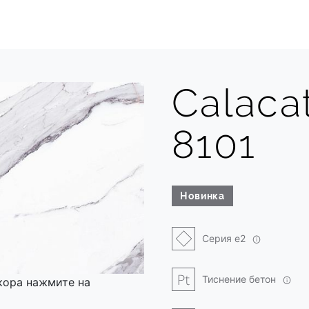
Calacat
8101
Новинка
Серия e2
Тиснение бетон
кора нажмите на