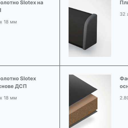
олотно Slotex на
Пл
П
32 
 х 18 мм
олотно Slotex
Фа
снове ДСП
ос
 х 18 мм
2.8