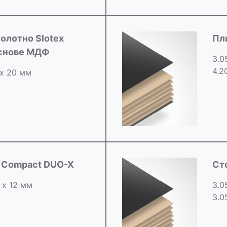
олотно Slotex
Пл
основе МДФ
3.0
4.2
 х 20 мм
d Compact DUO-X
Ст
 х 12 мм
3.0
3.0