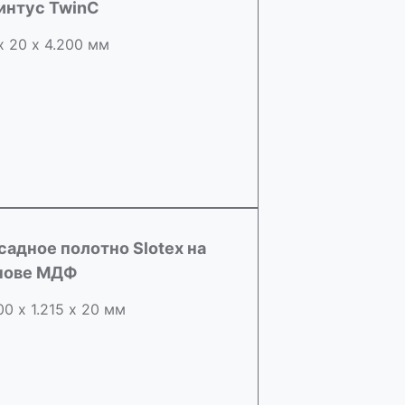
интус TwinC
х 20 х 4.200 мм
садное полотно Slotex на
нове МДФ
00 х 1.215 х 20 мм