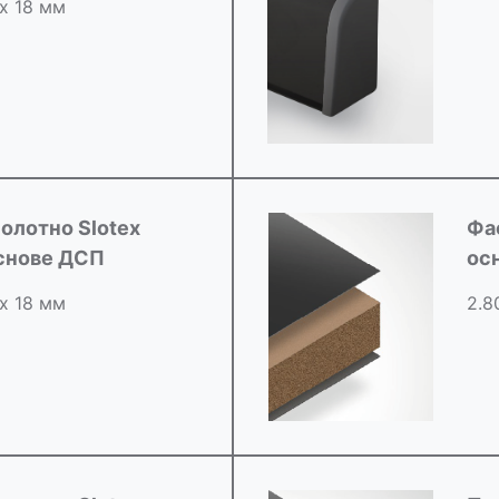
 х 18 мм
олотно Slotex
Фа
снове ДСП
ос
 х 18 мм
2.8