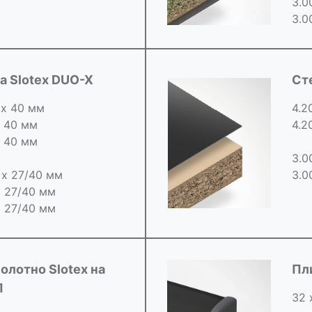
3.0
3.0
 Slotex DUO-X
Ст
 х 40 мм
4.2
х 40 мм
4.2
х 40 мм
3.0
0 х 27/40 мм
3.0
х 27/40 мм
х 27/40 мм
олотно Slotex на
Пл
П
32 