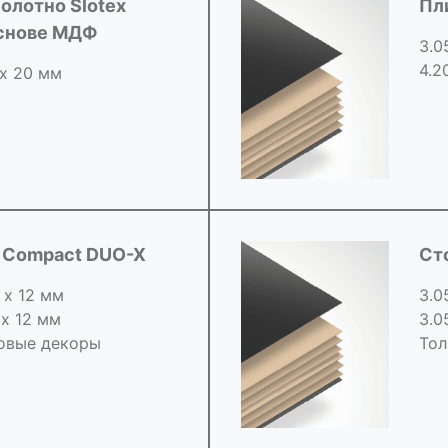
олотно Slotex
Пл
основе МДФ
3.0
4.2
 х 20 мм
d Compact DUO-X
Ст
 х 12 мм
3.0
 х 12 мм
3.0
овые декоры
Тол