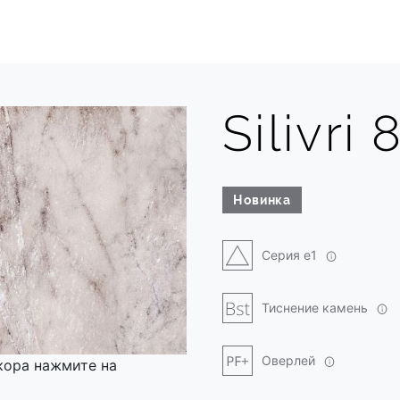
Silivri 
Новинка
Серия e1
Тиснение камень
Оверлей
кора нажмите на