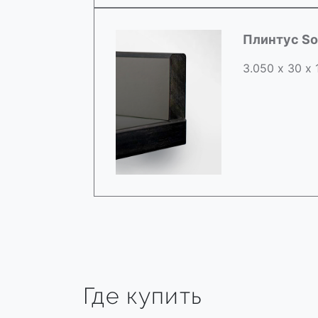
Плинтус So
3.050 х 30 х
Где купить