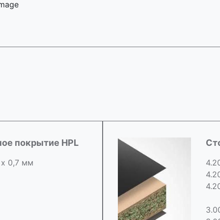
 image
ное покрытие HPL
Ст
 х 0,7 мм
4.2
4.2
4.2
3.0