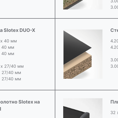
3.0
3.0
 Slotex DUO-X
Ст
 х 40 мм
4.2
х 40 мм
4.2
х 40 мм
3.0
0 х 27/40 мм
3.0
х 27/40 мм
х 27/40 мм
олотно Slotex на
Пл
П
32 