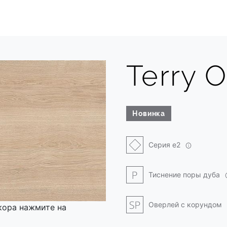
Terry 
Новинка
Серия e2
Тиснение поры дуба
Оверлей с корундом
кора нажмите на