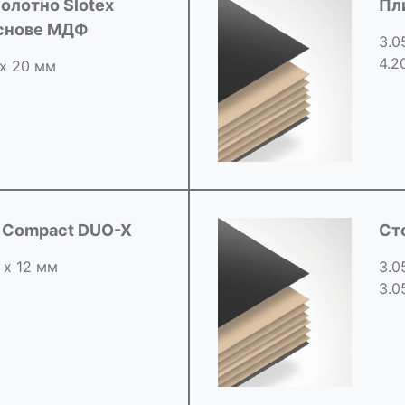
олотно Slotex
Пл
основе МДФ
3.0
4.2
 х 20 мм
d Compact DUO-X
Ст
 х 12 мм
3.0
3.0