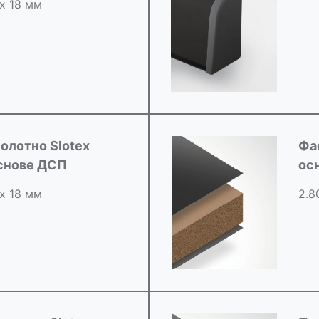
 х 18 мм
олотно Slotex
Фа
снове ДСП
ос
 х 18 мм
2.8