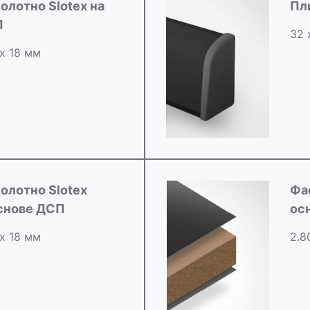
олотно Slotex на
Пл
П
32 
 х 18 мм
олотно Slotex
Фа
снове ДСП
ос
 х 18 мм
2.8