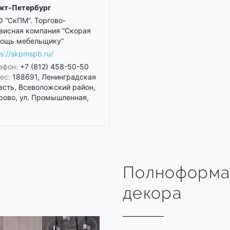
кт-Петербург
 “СкПМ”. Торгово-
висная компания “Скорая
ощь мебельщику”
ps://skpmspb.ru/
ефон:
+7 (812) 458-50-50
ес:
188691, Ленинградская
асть, Всеволожский район,
рово, ул. Промышленная,
Полноформа
декора