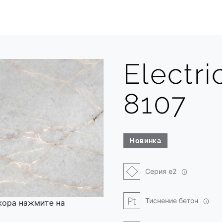
Electri
8107
Новинка
Серия e2
Тиснение бетон
кора нажмите на