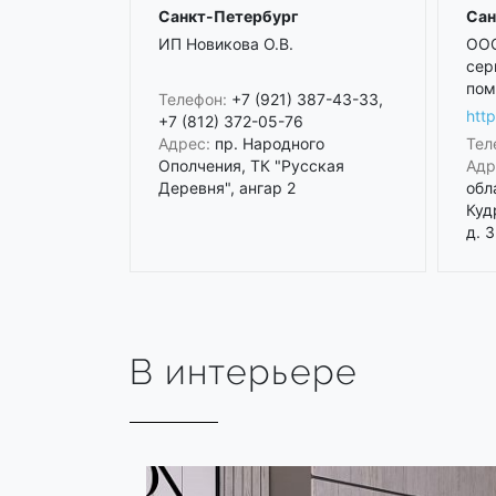
Санкт-Петербург
Сан
ИП Новикова О.В.
ООО
сер
пом
Телефон:
+7 (921) 387-43-33,
htt
+7 (812) 372-05-76
Адрес:
пр. Народного
Тел
Ополчения, ТК "Русская
Адр
Деревня", ангар 2
обл
Куд
д. 3
В интерьере