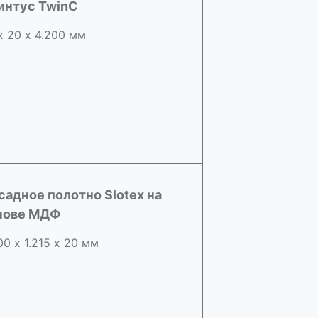
интус TwinC
х 20 х 4.200 мм
садное полотно Slotex на
нове МДФ
00 х 1.215 х 20 мм