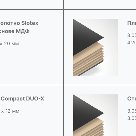
олотно Slotex
Пл
основе МДФ
3.0
4.2
 х 20 мм
d Compact DUO-X
Ст
 х 12 мм
3.0
3.0