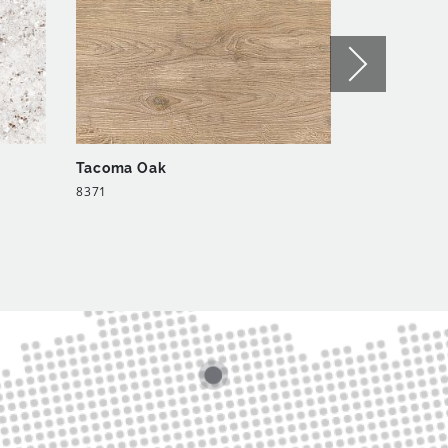
Tacoma Oak
Bamboo To
8371
8354