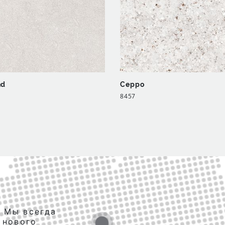
nd
Ceppo
8457
. Мы всегда
 нового