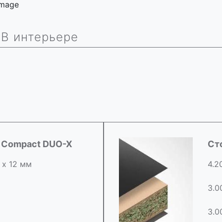
 image
В интерьере
d Compact DUO-X
Ст
 х 12 мм
4.2
3.0
3.0