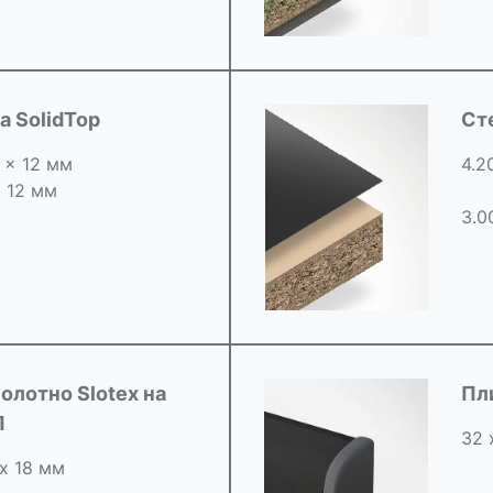
 SolidTop
Ст
0 x 12 мм
4.2
х 12 мм
3.0
олотно Slotex на
Пл
П
32 
 х 18 мм