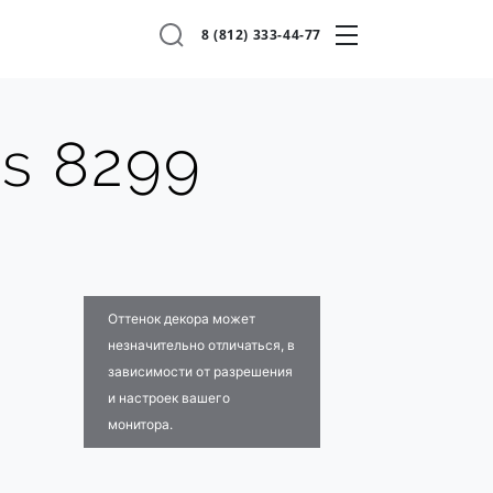
8 (812) 333-44-77
os 8299
Оттенок декора может
незначительно отличаться, в
зависимости от разрешения
и настроек вашего
монитора.