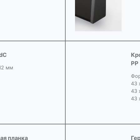
idC
Кр
РР
 12 мм
Фор
43 
43 
43 
ая планка
Ге