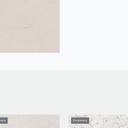
нка
Новинка