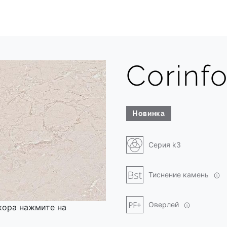
Corinf
Новинка
Серия k3
Тиснение камень
Оверлей
кора нажмите на