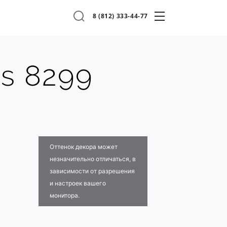
8 (812) 333-44-77
os 8299
Оттенок декора может
незначительно отличаться, в
зависимости от разрешения
и настроек вашего
монитора.