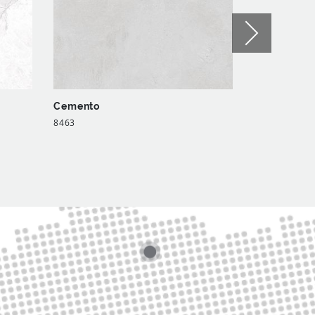
Cemento
Marmo Ver
8463
8257