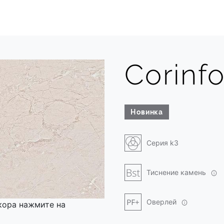
Corinf
Новинка
Серия k3
Тиснение камень
Оверлей
кора нажмите на