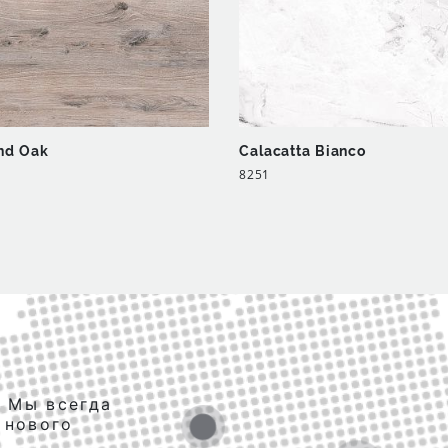
nd Oak
Calacatta Bianco
8251
. Мы всегда
 нового