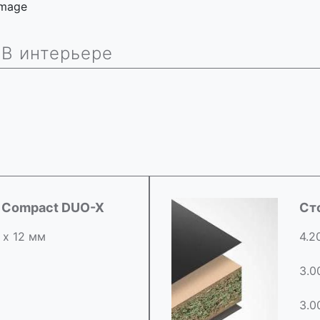
 image
В интерьере
d Compact DUO-X
Ст
 х 12 мм
4.2
3.0
3.0