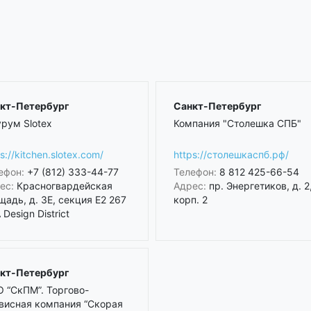
кт-Петербург
Санкт-Петербург
рум Slotex
Компания "Столешка СПБ"
s://kitchen.slotex.com/
https://столешкаспб.рф/
ефон:
+7 (812) 333-44-77
Телефон:
8 812 425-66-54
ес:
Красногвардейская
Адрес:
пр. Энергетиков, д. 2
щадь, д. 3Е, секция Е2 267
корп. 2
Design District
кт-Петербург
 “СкПМ”. Торгово-
висная компания “Скорая