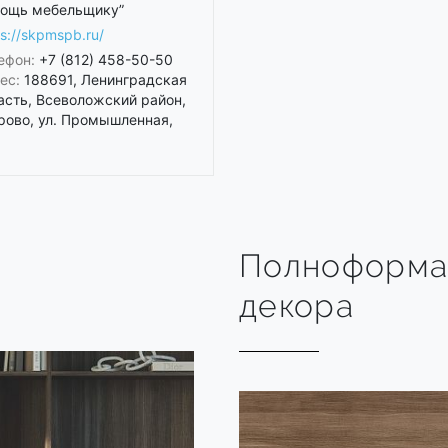
ощь мебельщику”
ps://skpmspb.ru/
ефон:
+7 (812) 458-50-50
ес:
188691, Ленинградская
асть, Всеволожский район,
рово, ул. Промышленная,
Полноформа
декора