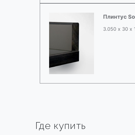
Плинтус So
3.050 х 30 х
Где купить