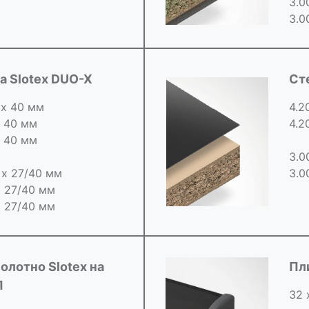
3.0
3.0
 Slotex DUO-X
Ст
 х 40 мм
4.2
х 40 мм
4.2
х 40 мм
3.0
0 х 27/40 мм
3.0
х 27/40 мм
х 27/40 мм
олотно Slotex на
Пл
П
32 