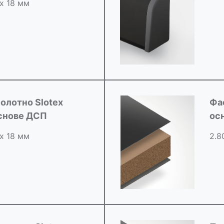
 х 18 мм
олотно Slotex
Фа
снове ДСП
ос
 х 18 мм
2.8