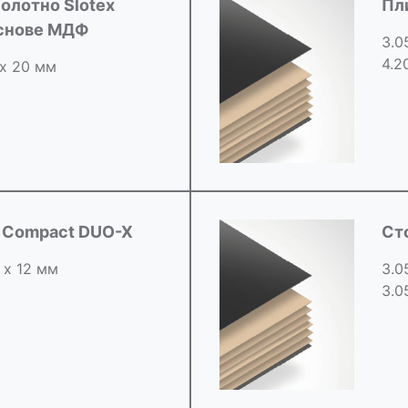
олотно Slotex
Пл
основе МДФ
3.0
4.2
 х 20 мм
d Compact DUO-X
Ст
 х 12 мм
3.0
3.0