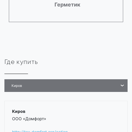
Герметик
Где купить
Киров
Киров
ООО «Домфорт»
http://tex.domfort.org/action