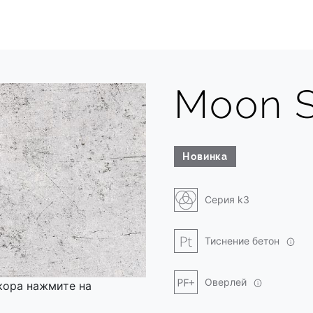
Moon S
Новинка
Серия k3
Тиснение бетон
Оверлей
кора нажмите на