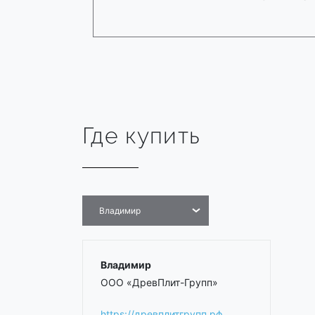
Где купить
Владимир
Владимир
ООО «ДревПлит-Групп»
https://древплитгрупп.рф