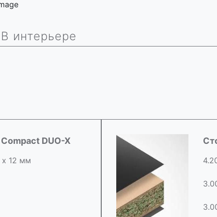
 image
В интерьере
d Compact DUO-X
Ст
 х 12 мм
4.2
3.0
3.0