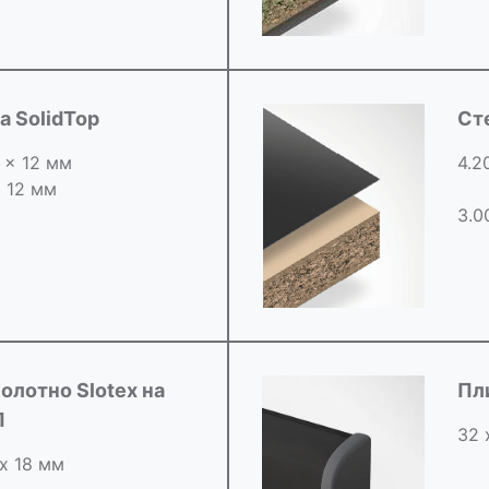
 SolidTop
Ст
0 x 12 мм
4.2
х 12 мм
3.0
олотно Slotex на
Пл
П
32 
 х 18 мм