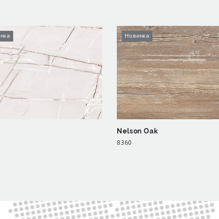
нка
Новинка
Nelson Oak
8360