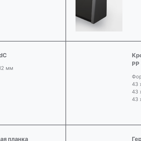
idC
Кр
РР
 12 мм
Фор
43 
43 
43 
ая планка
Ге