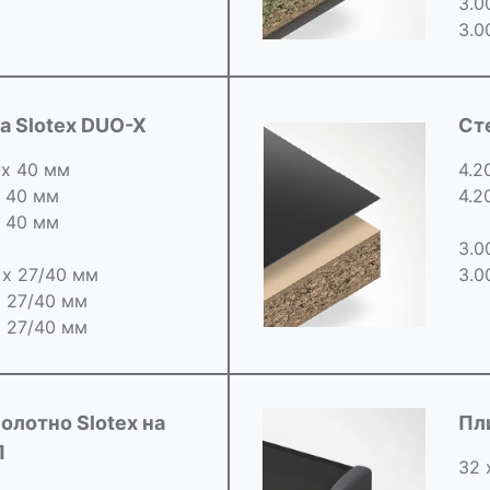
3.0
3.0
 Slotex DUO-X
Ст
 х 40 мм
4.2
х 40 мм
4.2
х 40 мм
3.0
0 х 27/40 мм
3.0
х 27/40 мм
х 27/40 мм
олотно Slotex на
Пл
П
32 