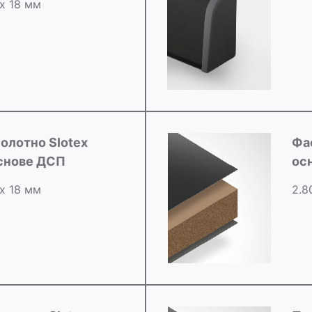
 х 18 мм
олотно Slotex
Фа
снове ДСП
ос
 х 18 мм
2.8