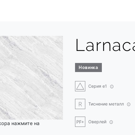
Larnac
Новинка
Серия e1
Тиснение металл
Оверлей
кора нажмите на