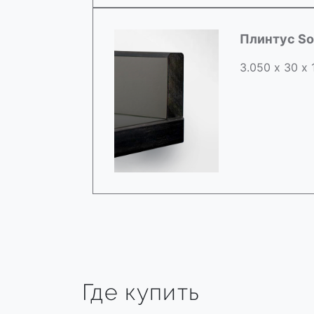
Плинтус So
3.050 х 30 х
Где купить