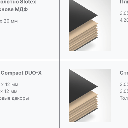
олотно Slotex
Пл
основе МДФ
3.0
4.2
 х 20 мм
d Compact DUO-X
Ст
 х 12 мм
3.0
 х 12 мм
3.0
овые декоры
Тол