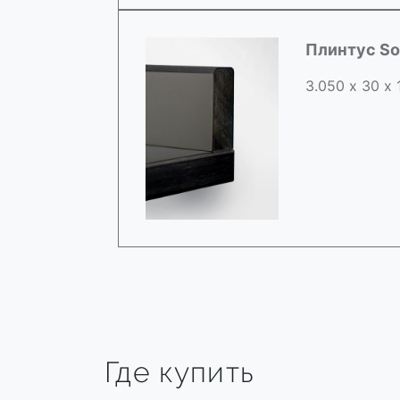
Плинтус So
3.050 х 30 х
Где купить