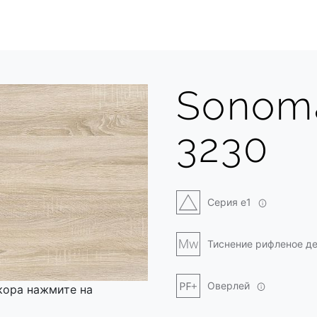
Sonoma
3230
Серия e1
Тиснение рифленое д
Оверлей
кора нажмите на