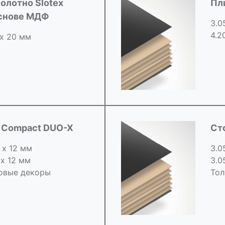
олотно Slotex
Пл
основе МДФ
3.0
4.2
 х 20 мм
d Compact DUO-X
Ст
 х 12 мм
3.0
 х 12 мм
3.0
овые декоры
Тол