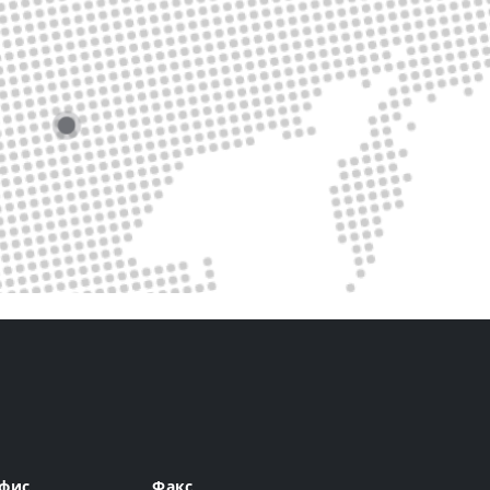
фис
Факс