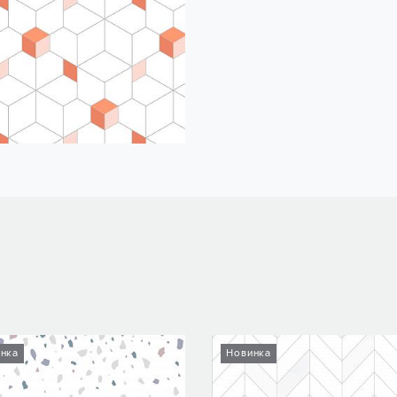
нка
Новинка