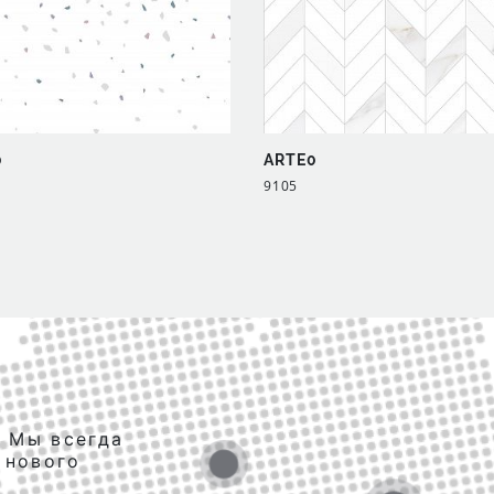
0
ARTE0
9105
. Мы всегда
 нового