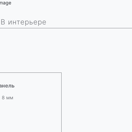
 image
В интерьере
анель
х 8 мм