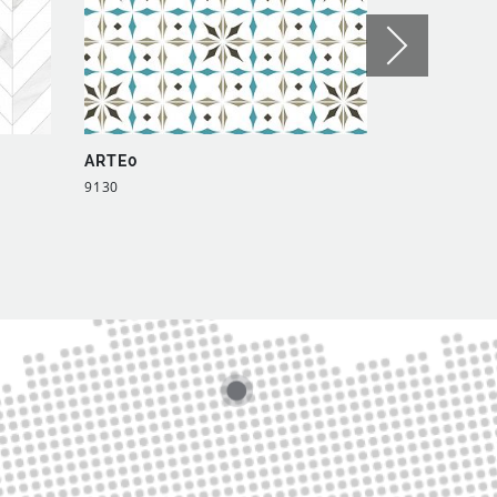
ARTE0
ARTE0
9130
9125