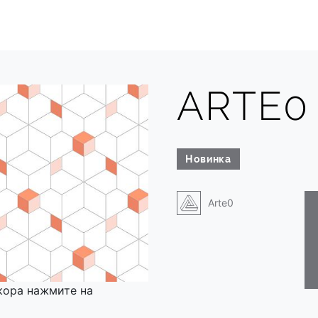
ARTE0 
Новинка
Arte0
кора нажмите на