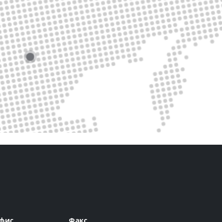
фис
Факс