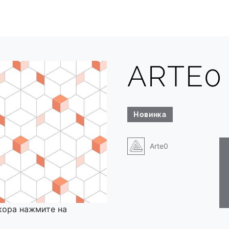
ARTE0 
Новинка
Arte0
кора нажмите на