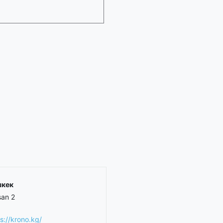
кек
san 2
s://krono.kg/