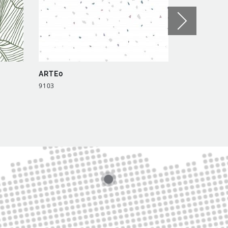
ARTE0
ARTE0
9103
9121