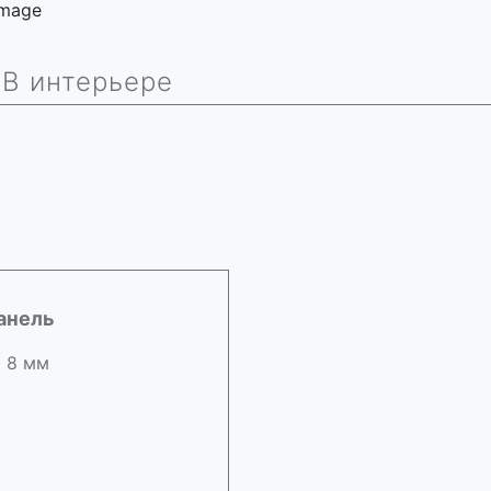
 image
В интерьере
анель
х 8 мм