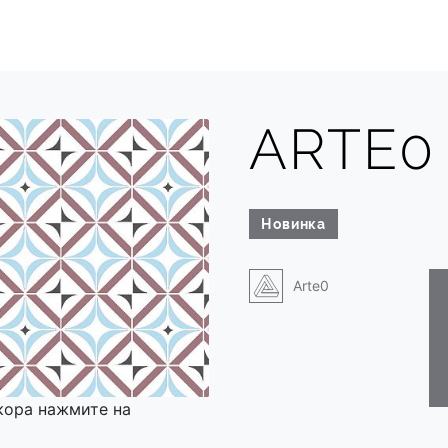
ARTE0 
Новинка
Arte0
кора нажмите на