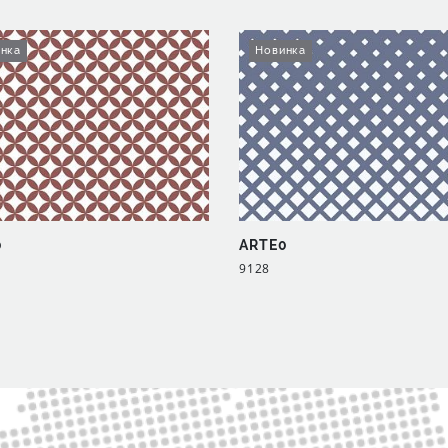
нка
Новинка
0
ARTE0
9128