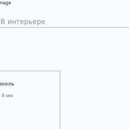
 image
В интерьере
анель
х 8 мм