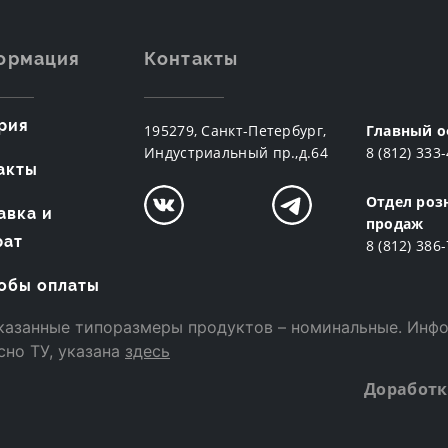
ормация
Контакты
рия
195279, Санкт-Петербург,
Главный о
Индустриальный пр.,д.64
8 (812) 333
акты
Отдел роз
авка и
продаж
рат
8 (812) 386
обы оплаты
казанные типоразмеры продуктов – номинальные. Инф
сно ТУ, указана
здесь
Доработк