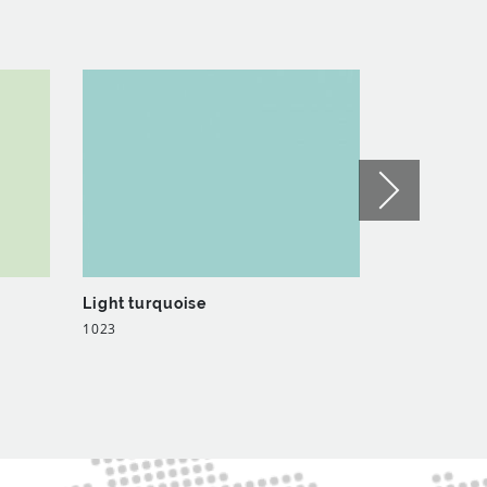
Light turquoise
Grey quartz
1023
7648