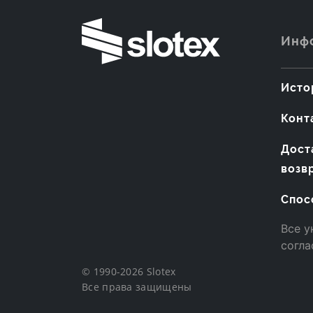
Инф
Исто
Конт
Дост
возв
Спос
Все у
согла
© 1990-2026 Slotex
Все права защищены