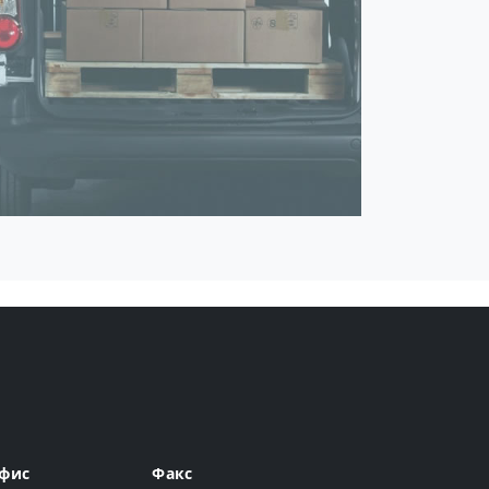
фис
Факс