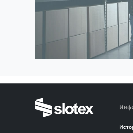
Инф
Исто