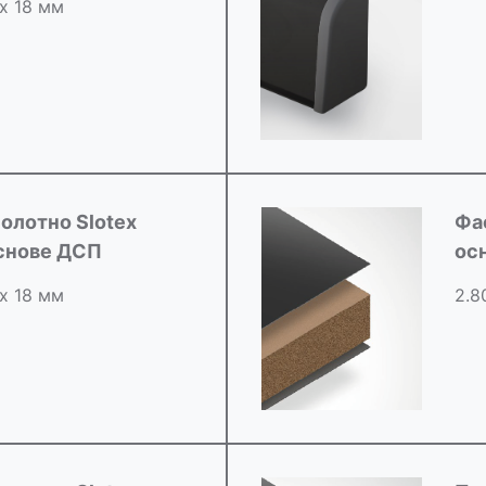
 х 18 мм
олотно Slotex
Фа
снове ДСП
ос
 х 18 мм
2.8