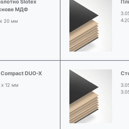
олотно Slotex
Пл
основе МДФ
3.0
4.2
 х 20 мм
d Compact DUO-X
Ст
 х 12 мм
3.0
3.0