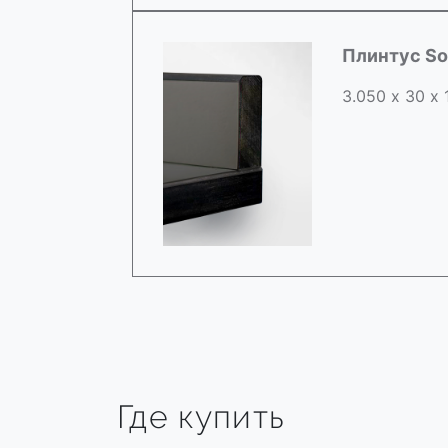
Плинтус So
3.050 х 30 х
Где купить