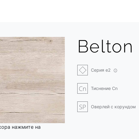
Belton
Серия e2
Тиснение Cn
Оверлей с корундом
кора нажмите на