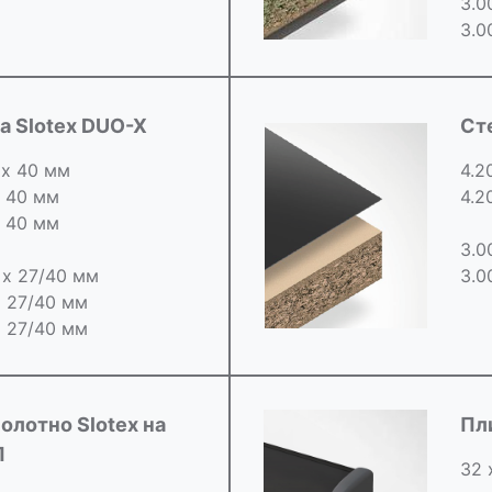
3.0
3.0
 Slotex DUO-X
Ст
 х 40 мм
4.2
х 40 мм
4.2
х 40 мм
3.0
0 х 27/40 мм
3.0
х 27/40 мм
х 27/40 мм
олотно Slotex на
Пл
П
32 